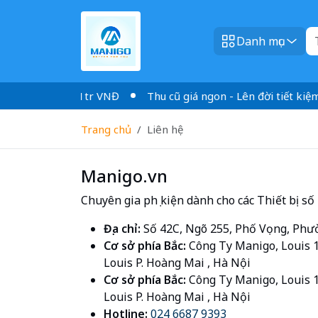
Danh mục
n phí cho đơn 1tr VNĐ
Thu cũ giá ngon - Lên đời tiết kiệm
Trang chủ
Liên hệ
Manigo.vn
Chuyên gia phụ kiện dành cho các Thiết bị số
Địa chỉ:
Số 42C, Ngõ 255, Phố Vọng, Phư
Cơ sở phía Bắc:
Công Ty Manigo, Louis 1
Louis P. Hoàng Mai , Hà Nội
Cơ sở phía Bắc:
Công Ty Manigo, Louis 1
Louis P. Hoàng Mai , Hà Nội
Hotline:
024 6687 9393